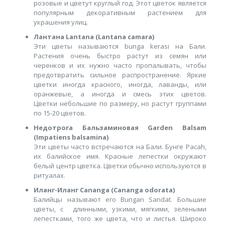
розовые и цветут круглый год. Этот цветок является
популярным декоративным растением для
украшения улиц.
Лантана Lantana (Lantana camara)
Эти цветы называются bunga kerasi на Бали.
Растения очень быстро растут из семян или
черенков и их нужно часто пропалывать, чтобы
предотвратить сильное распространение. Яркие
цветки иногда красного, иногда, лаванды, или
оранжевые, а иногда и смесь этих цветов.
Цветки небольшие по размеру, но растут группами
по 15-20 цветов.
Недотрога Бальзаминовая Garden Balsam
(Impatiens balsamina)
Эти цветы часто встречаются на Бали. Бунге Pacah,
их балийское имя. Красные лепестки окружают
белый центр цветка. Цветки обычно используются в
ритуалах.
Иланг-Иланг Cananga (Cananga odorata)
Балийцы называют его Bungan Sandat. Большие
цветы, с длинными, узкими, мягкими, зелеными
лепестками, того же цвета, что и листья. Широко