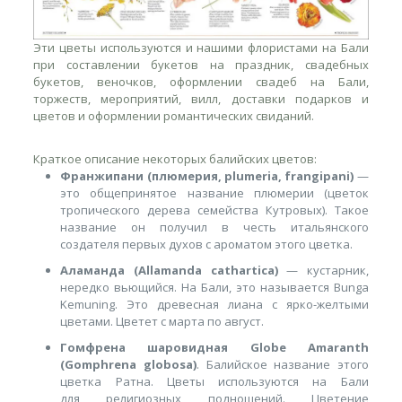
Эти цветы используются и
нашими
флористами
на Бали
при составлении букетов на праздник, свадебных
букетов, веночков, оформлении свадеб на Бали,
торжеств, мероприятий, вилл, доставки подарков и
цветов и оформлении романтических свиданий
.
Краткое
описание
некоторых
балийских
цветов:
Франжипани
(плюмерия, plumeria, frangipani)
—
это общепринятое название плюмерии (цветок
тропического дерева семейства Кутровых). Такое
название он получил в честь итальянского
создателя первых духов с ароматом этого цветка.
Аламанда (Allamanda cathartica)
— кустарник,
нередко вьющийся. На Бали, это называется Bunga
Kemuning. Это древесная лиана с ярко-желтыми
цветами. Цветет с марта по август.
Гомфрена шаровидная Globe Amaranth
(Gomphrena globosa)
. Балийское название этого
цветка Ратна. Цветы используются на Бали
для религиозных подношений. Цветение