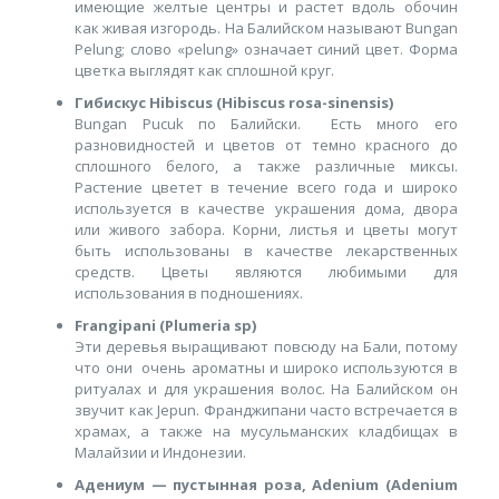
имеющие желтые центры и растет вдоль обочин
как живая изгородь. На Балийском называют Bungan
Pelung; слово «pelung» означает синий цвет. Форма
цветка выглядят как сплошной круг.
Гибискус Hibiscus (Hibiscus rosa-sinensis)
Bungan Pucuk по Балийски. Есть много его
разновидностей и цветов от темно красного до
сплошного белого, а также различные миксы.
Растение цветет в течение всего года и широко
используется в качестве украшения дома, двора
или живого забора. Корни, листья и цветы могут
быть использованы в качестве лекарственных
средств. Цветы являются любимыми для
использования в подношениях.
Frangipani (Plumeria sp)
Эти деревья выращивают повсюду на Бали, потому
что они очень ароматны и широко используются в
ритуалах и для украшения волос. На Балийском он
звучит как Jepun. Франджипани часто встречается в
храмах, а также на мусульманских кладбищах в
Малайзии и Индонезии.
Адениум — пустынная роза, Adenium (Adenium