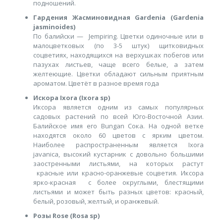
подношений.
Гардения Жасминовидная Gardenia (Gardenia
jasminoides)
По балийски — Jempiring. Цветки одиночные или в
малоцветковых (по 3-5 штук) щитковидных
соцветиях, находящихся на верхушках побегов или
пазухах листьев, чаще всего белые, а затем
желтеющие. Цветки обладают сильным приятным
ароматом. Цветёт в разное время года
Искора Ixora (Ixora sp)
Иксора является одним из самых популярных
садовых растений по всей Юго-Восточной Азии.
Балийское имя его Bungan Сока. На одной ветке
находятся около 60 цветов с ярким цветом.
Наиболее распространенным является Ixora
javanica, высокий кустарник с довольно большими
заостренными листьями, на которых растут
красные или красно-оранжевые соцветия. Иксора
ярко-красная с более округлыми, блестящими
листьями и может быть разных цветов: красный,
белый, розовый, желтый, и оранжевый.
Розы Rose (Rosa sp)