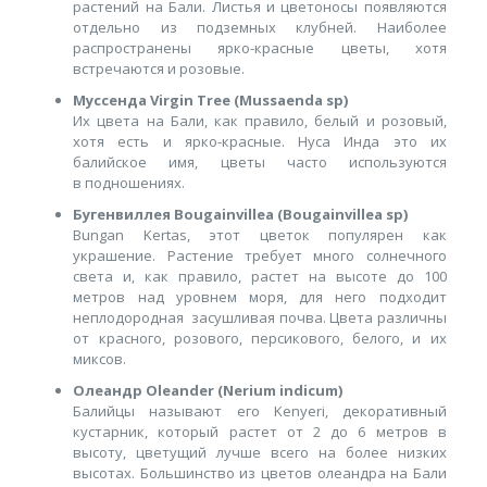
растений на Бали. Листья и цветоносы появляются
отдельно из подземных клубней. Наиболее
распространены ярко-красные цветы, хотя
встречаются и розовые.
Муссенда Virgin Tree (Mussaenda sp)
Их цвета на Бали, как правило, белый и розовый,
хотя есть и ярко-красные. Нуса Инда это их
балийское имя, цветы часто используются
в подношениях.
Бугенвиллея Bougainvillea (Bougainvillea sp)
Bungan Kertas, этот цветок популярен как
украшение. Растение требует много солнечного
света и, как правило, растет на высоте до 100
метров над уровнем моря, для него подходит
неплодородная засушливая почва. Цвета различны
от красного, розового, персикового, белого, и их
миксов.
Олеандр Oleander (Nerium indicum)
Балийцы называют его Kenyeri, декоративный
кустарник, который растет от 2 до 6 метров в
высоту, цветущий лучше всего на более низких
высотах. Большинство из цветов олеандра на Бали