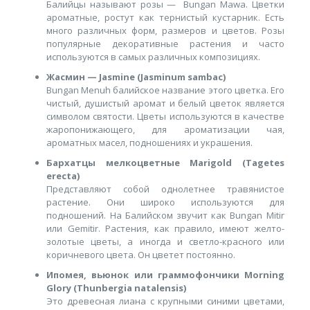
Балийцы называют розы — Bungan Mawa. Цветки
ароматные, ростут как тернистый кустарник. Есть
много различных форм, размеров и цветов. Розы
популярные декоративные растения и часто
используются в самых различных композициях.
Жасмин — Jasmine (Jasminum sambac)
Bungan Menuh балийское название этого цветка. Его
чистый, душистый аромат и белый цветок является
символом святости. Цветы используются в качестве
жаропонижающего, для ароматизации чая,
ароматных масел, подношениях и украшения.
Бархатцы мелкоцветные Marigold (Tagetes
erecta)
Представляют собой однолетнее травянистое
растение. Они широко используются для
подношений. На Балийском звучит как Bungan Mitir
или Gemitir. Растения, как правило, имеют желто-
золотые цветы, а иногда и светло-красного или
коричневого цвета. Он цветет постоянно.
Ипомея, вьюнок или граммофончики Morning
Glory (Thunbergia natalensis)
Это древесная лиана с крупными синими цветами,