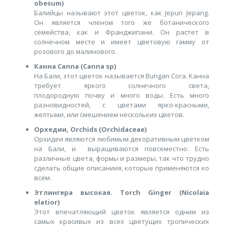
obesum)
Балийцы называют этот цветок, как Jepun Jepang.
Он является членом того же ботанического
семейства, как и Франджипани. Он растет в
солнечном месте и имеет цветовую гамму от
розового до малинового.
Канна Canna (Canna sp)
На Бали, этот цветок называется Bungan Сога. Канна
требует яркого солнечного света,
плодородную почву и много воды. Есть много
разновидностей, с цветами ярко-красными,
желтыми, или смешением нескольких цветов.
Орхедии, Orchids (Orchidaceae)
Орхидеи являются любимым декоративным цветком
на Бали, и выращиваются повсеместно. Есть
различные цвета, формы и размеры, так что трудно
сделать общие описаниия, которые применяются ко
всем.
Этлингера высокая. Torch Ginger (Nicolaia
elatior)
Этот впечатляющий цветок является одним из
самых красивых из всех цветущих тропических