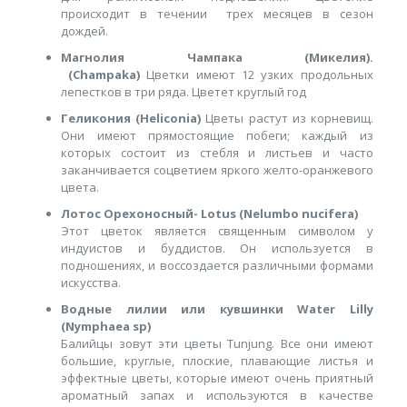
происходит в течении трех месяцев в сезон
дождей.
Магнолия Чампака (Микелия).
(Сhampaka)
Цветки имеют 12 узких продольных
лепестков в три ряда. Цветет круглый год
Геликония (Heliconia)
Цветы растут из корневищ.
Они имеют прямостоящие побеги; каждый из
которых состоит из стебля и листьев и часто
заканчивается соцветием яркого желто-оранжевого
цвета.
Лотос Орехоносный- Lotus (Nelumbo nucifera)
Этот цветок является священным символом у
индуистов и буддистов. Он используется в
подношениях, и воссоздается различными формами
искусства.
Водные лилии или кувшинки Water Lilly
(Nymphaea sp)
Балийцы зовут эти цветы Tunjung. Все они имеют
большие, круглые, плоские, плавающие листья и
эффектные цветы, которые имеют очень приятный
ароматный запах и используются в качестве