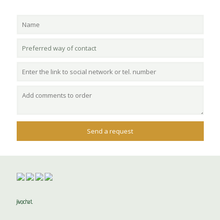
jivochat