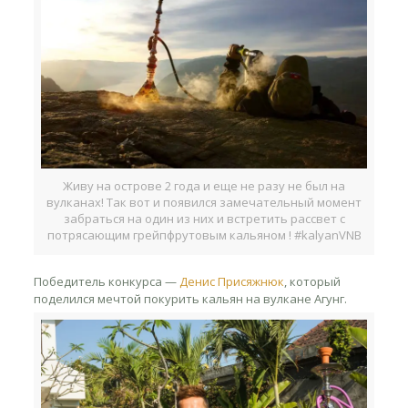
Живу на острове 2 года и еще не разу не был на
вулканах! Так вот и появился замечательный момент
забраться на один из них и встретить рассвет с
потрясающим грейпфрутовым кальяном ! ‪#‎kalyanVNB‬
Победитель конкурса —
Денис Присяжнюк
, который
поделился мечтой покурить кальян на вулкане Агунг.