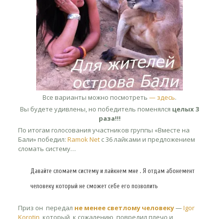
Все варианты можно посмотреть
— здесь
.
Вы будете удивлены, но победитель поменялся
целых 3
раза!!!
По итогам голосования участников группы «Вместе на
Бали» победил:
Ramok Net
c 36 лайками и предложением
сломать систему…
Давайте сломаем систему и лайкнем мне . Я отдам абонемент
человеку который не сможет себе его позволить
Приз он передал
не менее светлому человеку
—
Igor
Korotin
, который, к сожалению, повредил плечо и