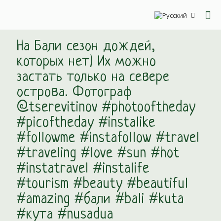
На Бали сезон дождей,
которых нет) Их можно
застать только на севере
острова. Фотограф
@tserevitinov #photooftheday
#picoftheday #instalike
#followme #instafollow #travel
#traveling #love #sun #hot
#instatravel #instalife
#tourism #beauty #beautiful
#amazing #бали #bali #kuta
#кута #nusadua