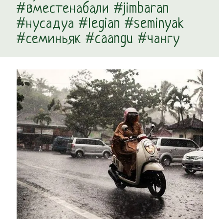
#вместенабали #jimbaran
#нусадуа #legian #seminyak
#семиньяк #caangu #чангу