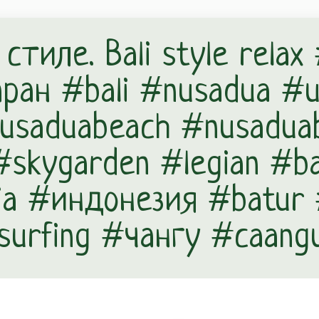
тиле. Bali style rela
ан #bali #nusadua #u
usaduabeach #nusaduaba
 #skygarden #legian #b
ia #индонезия #batur
urfing #чангу #caang