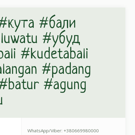
x #кута #бали
luwatu #убуд
li #kudetabali
alangan #padang
 #batur #agung
u
WhatsApp/Viber: +380669980000