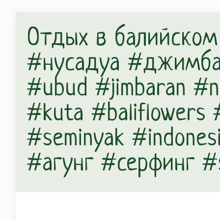
Отдых в балийском с
#нусадуа #джимбар
#ubud #jimbaran #n
#kuta #baliflowers
#seminyak #indones
#агунг #серфинг #s